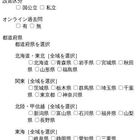
設置区分
国公立
私立
オンライン過去問
有
無
都道府県
都道府県を選択
北海道・東北
［全域を選択］
北海道
青森県
岩手県
宮城県
秋田
県
山形県
福島県
関東
［全域を選択］
茨城県
栃木県
群馬県
埼玉県
千葉
県
東京都
神奈川県
北陸・甲信越
［全域を選択］
新潟県
富山県
石川県
福井県
山梨
県
長野県
東海
［全域を選択］
岐阜県
静岡県
愛知県
三重県