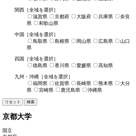
関西
［全域を選択］
滋賀県
京都府
大阪府
兵庫県
奈良
県
和歌山県
中国
［全域を選択］
鳥取県
島根県
岡山県
広島県
山口
県
四国
［全域を選択］
徳島県
香川県
愛媛県
高知県
九州・沖縄
［全域を選択］
福岡県
佐賀県
長崎県
熊本県
大分
県
宮崎県
鹿児島県
沖縄県
リセット
検索
京都大学
国立