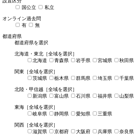
設置区分
国公立
私立
オンライン過去問
有
無
都道府県
都道府県を選択
北海道・東北
［全域を選択］
北海道
青森県
岩手県
宮城県
秋田県
関東
［全域を選択］
茨城県
栃木県
群馬県
埼玉県
千葉県
北陸・甲信越
［全域を選択］
新潟県
富山県
石川県
福井県
山梨県
東海
［全域を選択］
岐阜県
静岡県
愛知県
三重県
関西
［全域を選択］
滋賀県
京都府
大阪府
兵庫県
奈良県