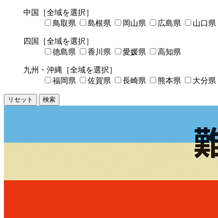
中国
［全域を選択］
鳥取県
島根県
岡山県
広島県
山口県
四国
［全域を選択］
徳島県
香川県
愛媛県
高知県
九州・沖縄
［全域を選択］
福岡県
佐賀県
長崎県
熊本県
大分県
リセット
検索