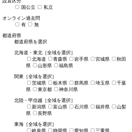
設置区分
国公立
私立
オンライン過去問
有
無
都道府県
都道府県を選択
北海道・東北
［全域を選択］
北海道
青森県
岩手県
宮城県
秋田
県
山形県
福島県
関東
［全域を選択］
茨城県
栃木県
群馬県
埼玉県
千葉
県
東京都
神奈川県
北陸・甲信越
［全域を選択］
新潟県
富山県
石川県
福井県
山梨
県
長野県
東海
［全域を選択］
岐阜県
静岡県
愛知県
三重県