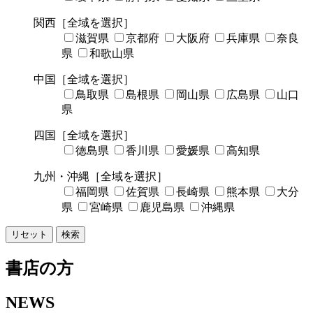
関西
［全域を選択］
滋賀県
京都府
大阪府
兵庫県
奈良
県
和歌山県
中国
［全域を選択］
鳥取県
島根県
岡山県
広島県
山口
県
四国
［全域を選択］
徳島県
香川県
愛媛県
高知県
九州・沖縄
［全域を選択］
福岡県
佐賀県
長崎県
熊本県
大分
県
宮崎県
鹿児島県
沖縄県
リセット
検索
書店の方
NEWS