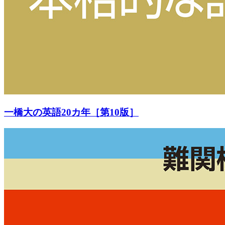
一橋大の英語20カ年［第10版］