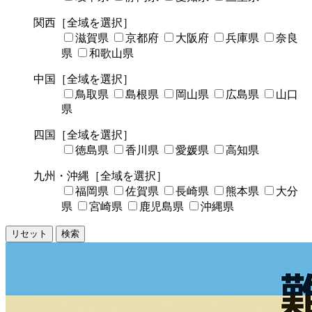
関西
［全域を選択］
滋賀県
京都府
大阪府
兵庫県
奈良
県
和歌山県
中国
［全域を選択］
鳥取県
島根県
岡山県
広島県
山口
県
四国
［全域を選択］
徳島県
香川県
愛媛県
高知県
九州・沖縄
［全域を選択］
福岡県
佐賀県
長崎県
熊本県
大分
県
宮崎県
鹿児島県
沖縄県
リセット
検索