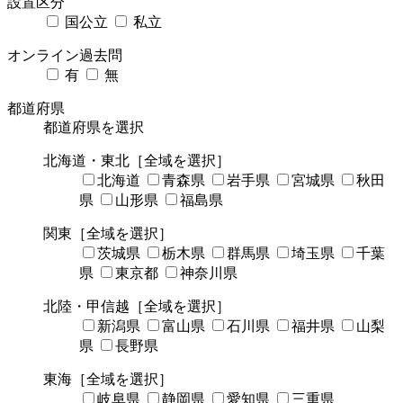
設置区分
国公立
私立
オンライン過去問
有
無
都道府県
都道府県を選択
北海道・東北
［全域を選択］
北海道
青森県
岩手県
宮城県
秋田
県
山形県
福島県
関東
［全域を選択］
茨城県
栃木県
群馬県
埼玉県
千葉
県
東京都
神奈川県
北陸・甲信越
［全域を選択］
新潟県
富山県
石川県
福井県
山梨
県
長野県
東海
［全域を選択］
岐阜県
静岡県
愛知県
三重県