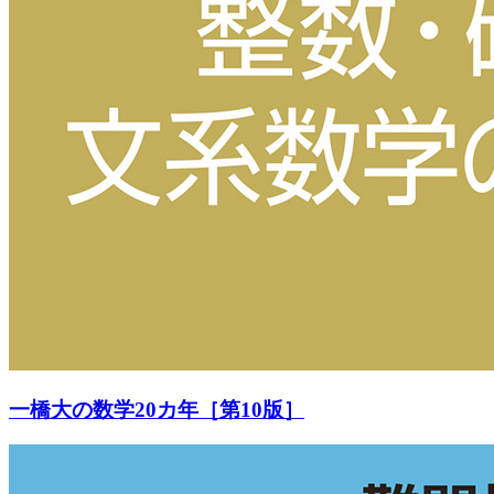
一橋大の数学20カ年［第10版］