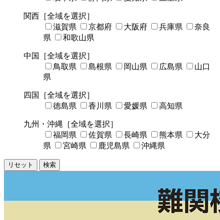
関西
［全域を選択］
滋賀県
京都府
大阪府
兵庫県
奈良
県
和歌山県
中国
［全域を選択］
鳥取県
島根県
岡山県
広島県
山口
県
四国
［全域を選択］
徳島県
香川県
愛媛県
高知県
九州・沖縄
［全域を選択］
福岡県
佐賀県
長崎県
熊本県
大分
県
宮崎県
鹿児島県
沖縄県
リセット
検索