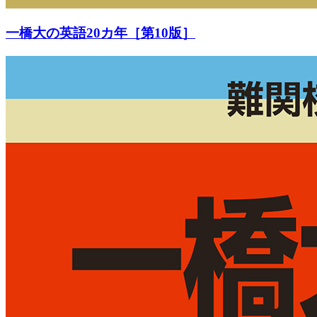
一橋大の英語20カ年［第10版］