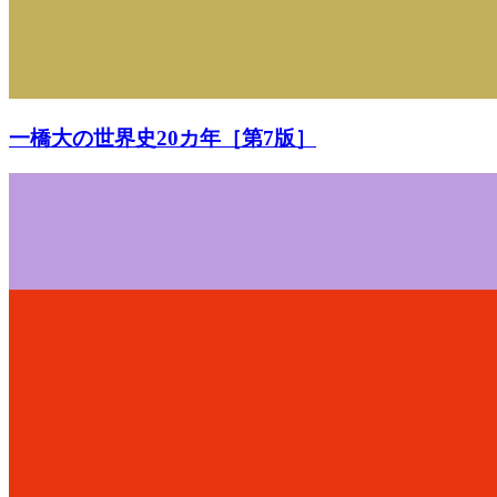
一橋大の世界史20カ年［第7版］