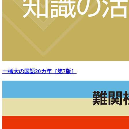
一橋大の国語20カ年［第7版］