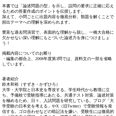
本書では「論述問題の型」を示し、設問の要求に正確に応え
るための答案作成のポイントを伝授します。
加えて、小問ごとに出題内容を徹底分析。類題を解くことで
頻出テーマへの理解を深められます。
豊富な過去問演習で、表面的な理解から脱し、一橋大合格に
欠かせない深い理解にもとづいた論述力を身につけましょ
う！
掲載内容についてのお断り
・編集の都合上、2008年度第3問では、資料文の一部を省略
しています。
著者紹介
鈴木和裕（すずき・かずひろ）
大学・大学院と日本史を専攻する。学生時代から教壇に立
ち、予備校で受験指導にあたる。共通テスト対策、論述対策
を極めるため、日々、入試問題を研究している。ブログ「大
学受験の日本史を考える」やX（旧Twitter）で受験情報を発
信する。ゴロ合わせなどの暗記法を嫌い、受験生には徹底的