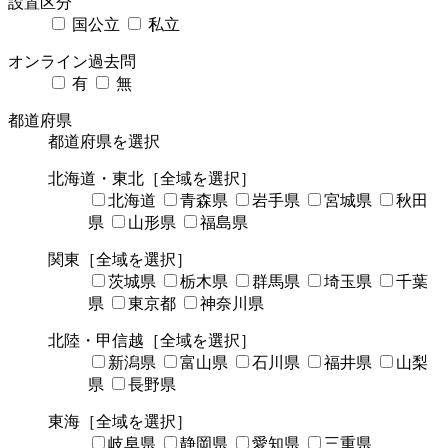
設置区分
国公立
私立
オンライン過去問
有
無
都道府県
都道府県を選択
北海道・東北
［全域を選択］
北海道
青森県
岩手県
宮城県
秋田
県
山形県
福島県
関東
［全域を選択］
茨城県
栃木県
群馬県
埼玉県
千葉
県
東京都
神奈川県
北陸・甲信越
［全域を選択］
新潟県
富山県
石川県
福井県
山梨
県
長野県
東海
［全域を選択］
岐阜県
静岡県
愛知県
三重県