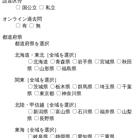
設置区分
国公立
私立
オンライン過去問
有
無
都道府県
都道府県を選択
北海道・東北
［全域を選択］
北海道
青森県
岩手県
宮城県
秋田
県
山形県
福島県
関東
［全域を選択］
茨城県
栃木県
群馬県
埼玉県
千葉
県
東京都
神奈川県
北陸・甲信越
［全域を選択］
新潟県
富山県
石川県
福井県
山梨
県
長野県
東海
［全域を選択］
岐阜県
静岡県
愛知県
三重県