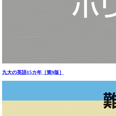
九大の英語15カ年［第9版］