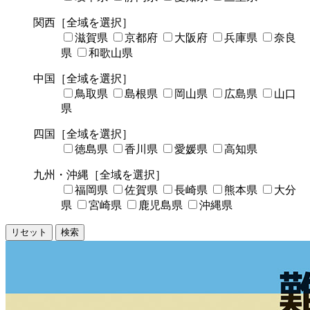
関西
［全域を選択］
滋賀県
京都府
大阪府
兵庫県
奈良
県
和歌山県
中国
［全域を選択］
鳥取県
島根県
岡山県
広島県
山口
県
四国
［全域を選択］
徳島県
香川県
愛媛県
高知県
九州・沖縄
［全域を選択］
福岡県
佐賀県
長崎県
熊本県
大分
県
宮崎県
鹿児島県
沖縄県
リセット
検索