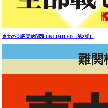
東大の英語 要約問題 UNLIMITED［第2版］