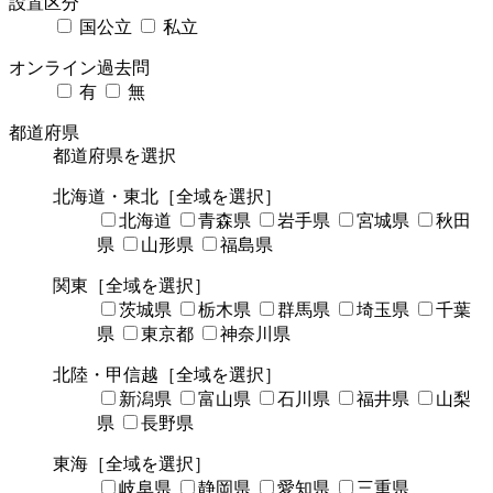
設置区分
国公立
私立
オンライン過去問
有
無
都道府県
都道府県を選択
北海道・東北
［全域を選択］
北海道
青森県
岩手県
宮城県
秋田
県
山形県
福島県
関東
［全域を選択］
茨城県
栃木県
群馬県
埼玉県
千葉
県
東京都
神奈川県
北陸・甲信越
［全域を選択］
新潟県
富山県
石川県
福井県
山梨
県
長野県
東海
［全域を選択］
岐阜県
静岡県
愛知県
三重県