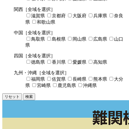
関西
［全域を選択］
滋賀県
京都府
大阪府
兵庫県
奈良
県
和歌山県
中国
［全域を選択］
鳥取県
島根県
岡山県
広島県
山口
県
四国
［全域を選択］
徳島県
香川県
愛媛県
高知県
九州・沖縄
［全域を選択］
福岡県
佐賀県
長崎県
熊本県
大分
県
宮崎県
鹿児島県
沖縄県
リセット
検索