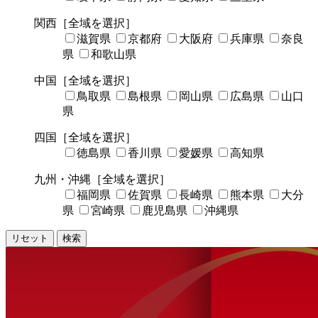
関西
［全域を選択］
滋賀県
京都府
大阪府
兵庫県
奈良
県
和歌山県
中国
［全域を選択］
鳥取県
島根県
岡山県
広島県
山口
県
四国
［全域を選択］
徳島県
香川県
愛媛県
高知県
九州・沖縄
［全域を選択］
福岡県
佐賀県
長崎県
熊本県
大分
県
宮崎県
鹿児島県
沖縄県
リセット
検索