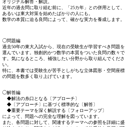
オリジナル解答・解説。
近年の過去問に取り組む前に、「25カ年」との併用として、
あるいは東大対策を始めたばかりの人にも。
数学の本質に迫る良問によって、確かな実力を養成します。
◯問題編
過去50年の東大入試から、現在の受験生が学習すべき問題を
選んでいます。独創的かつ数学の本質をついた良問の数々で
す。気になるところ、補強したい分野から取り組んでくださ
い。
特に、本書では受験生が苦手としがちな立体図形・空間座標
の問題を数多く取り上げています。
◯解答編
◆解法の糸口となる〔アプローチ〕
◆〔アプローチ〕に基づく標準的な〔解答〕
◆重要テーマを深く解説する〔フォローアップ〕
によって、問題への完全な理解を図っています。
また、各問題に対して、関連するテーマへの参照を詳細に盛