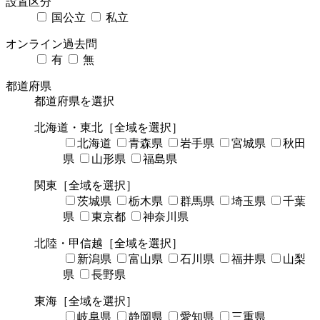
設置区分
国公立
私立
オンライン過去問
有
無
都道府県
都道府県を選択
北海道・東北
［全域を選択］
北海道
青森県
岩手県
宮城県
秋田
県
山形県
福島県
関東
［全域を選択］
茨城県
栃木県
群馬県
埼玉県
千葉
県
東京都
神奈川県
北陸・甲信越
［全域を選択］
新潟県
富山県
石川県
福井県
山梨
県
長野県
東海
［全域を選択］
岐阜県
静岡県
愛知県
三重県