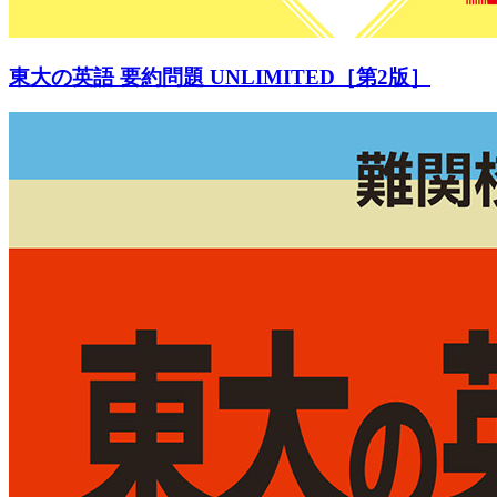
東大の英語 要約問題 UNLIMITED［第2版］