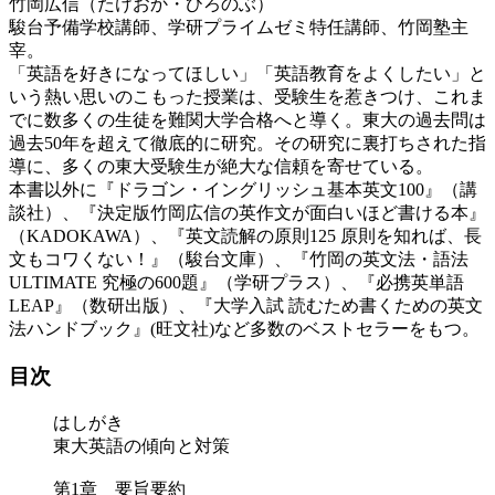
竹岡広信（たけおか・ひろのぶ）
駿台予備学校講師、学研プライムゼミ特任講師、竹岡塾主
宰。
「英語を好きになってほしい」「英語教育をよくしたい」と
いう熱い思いのこもった授業は、受験生を惹きつけ、これま
でに数多くの生徒を難関大学合格へと導く。東大の過去問は
過去50年を超えて徹底的に研究。その研究に裏打ちされた指
導に、多くの東大受験生が絶大な信頼を寄せている。
本書以外に『ドラゴン・イングリッシュ基本英文100』（講
談社）、『決定版竹岡広信の英作文が面白いほど書ける本』
（KADOKAWA）、『英文読解の原則125 原則を知れば、長
文もコワくない！』（駿台文庫）、『竹岡の英文法・語法
ULTIMATE 究極の600題』（学研プラス）、『必携英単語
LEAP』（数研出版）、『大学入試 読むため書くための英文
法ハンドブック』(旺文社)など多数のベストセラーをもつ。
目次
はしがき
東大英語の傾向と対策
第1章 要旨要約