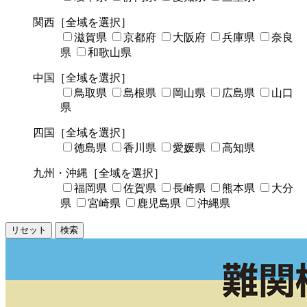
関西
［全域を選択］
滋賀県
京都府
大阪府
兵庫県
奈良
県
和歌山県
中国
［全域を選択］
鳥取県
島根県
岡山県
広島県
山口
県
四国
［全域を選択］
徳島県
香川県
愛媛県
高知県
九州・沖縄
［全域を選択］
福岡県
佐賀県
長崎県
熊本県
大分
県
宮崎県
鹿児島県
沖縄県
リセット
検索