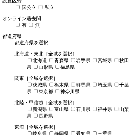
設置区分
国公立
私立
オンライン過去問
有
無
都道府県
都道府県を選択
北海道・東北
［全域を選択］
北海道
青森県
岩手県
宮城県
秋田
県
山形県
福島県
関東
［全域を選択］
茨城県
栃木県
群馬県
埼玉県
千葉
県
東京都
神奈川県
北陸・甲信越
［全域を選択］
新潟県
富山県
石川県
福井県
山梨
県
長野県
東海
［全域を選択］
岐阜県
静岡県
愛知県
三重県