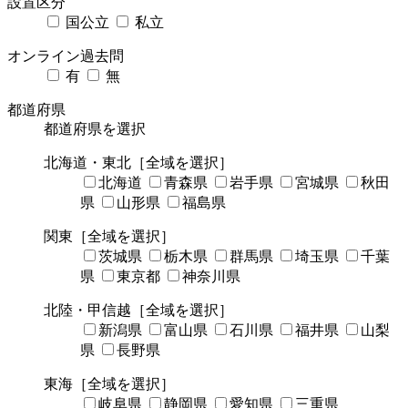
設置区分
国公立
私立
オンライン過去問
有
無
都道府県
都道府県を選択
北海道・東北
［全域を選択］
北海道
青森県
岩手県
宮城県
秋田
県
山形県
福島県
関東
［全域を選択］
茨城県
栃木県
群馬県
埼玉県
千葉
県
東京都
神奈川県
北陸・甲信越
［全域を選択］
新潟県
富山県
石川県
福井県
山梨
県
長野県
東海
［全域を選択］
岐阜県
静岡県
愛知県
三重県