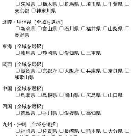
茨城県
栃木県
群馬県
埼玉県
千葉県
東京都
神奈川県
北陸・甲信越
［全域を選択］
新潟県
富山県
石川県
福井県
山梨県
長野県
東海
［全域を選択］
岐阜県
静岡県
愛知県
三重県
関西
［全域を選択］
滋賀県
京都府
大阪府
兵庫県
奈良県
和歌山県
中国
［全域を選択］
鳥取県
島根県
岡山県
広島県
山口県
四国
［全域を選択］
徳島県
香川県
愛媛県
高知県
九州・沖縄
［全域を選択］
福岡県
佐賀県
長崎県
熊本県
大分県