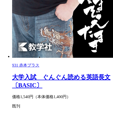
931
赤本プラス
大学入試 ぐんぐん読める英語長文
〔BASIC〕
価格1,540円
（本体価格1,400円）
既刊