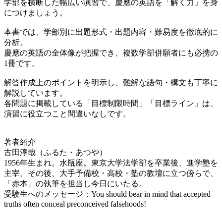
学部を横断した幅広い演習で、慶應の英語を「解く力」を身
につけましょう。
本書では、学部別に出題形式・出題内容・難易度を徹底的に
分析。
慶應の英語の全体像が把握でき、複数学部併願者にも必携の
1冊です。
解答作成上のポイントを明示し、難解な語句・構文も丁寧に
解説しています。
各問題に掲載している「目標制限時間」「目標ライン」は、
演習に役立つこと間違いなしです。
著者紹介
古田淳哉（ふるた・あつや）
1956年生まれ。水瓶座。東京大学法学部を卒業後、進学塾を
主宰。その後、大手予備校・高校・塾の教壇に立つ傍らで、
「赤本」の執筆を担当し今日にいたる。
受験生へのメッセージ：You should bear in mind that accepted
truths often conceal preconceived falsehoods!