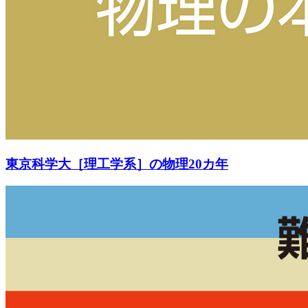
東京科学大［理工学系］の物理20カ年