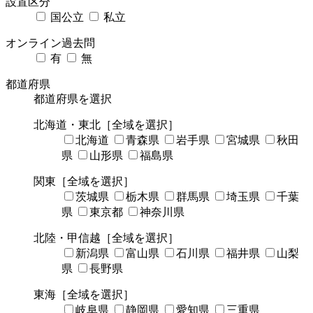
設置区分
国公立
私立
オンライン過去問
有
無
都道府県
都道府県を選択
北海道・東北
［全域を選択］
北海道
青森県
岩手県
宮城県
秋田
県
山形県
福島県
関東
［全域を選択］
茨城県
栃木県
群馬県
埼玉県
千葉
県
東京都
神奈川県
北陸・甲信越
［全域を選択］
新潟県
富山県
石川県
福井県
山梨
県
長野県
東海
［全域を選択］
岐阜県
静岡県
愛知県
三重県