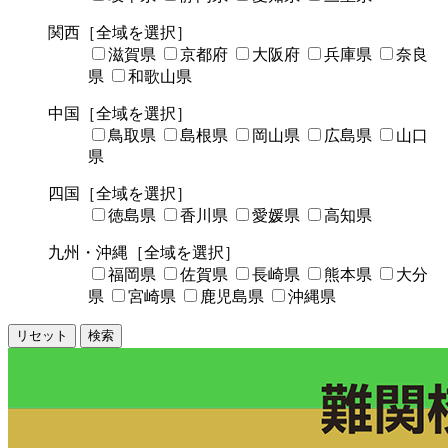
関西
［全域を選択］
滋賀県
京都府
大阪府
兵庫県
奈良
県
和歌山県
中国
［全域を選択］
鳥取県
島根県
岡山県
広島県
山口
県
四国
［全域を選択］
徳島県
香川県
愛媛県
高知県
九州・沖縄
［全域を選択］
福岡県
佐賀県
長崎県
熊本県
大分
県
宮崎県
鹿児島県
沖縄県
リセット
検索