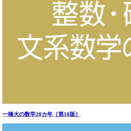
一橋大の数学20カ年［第10版］