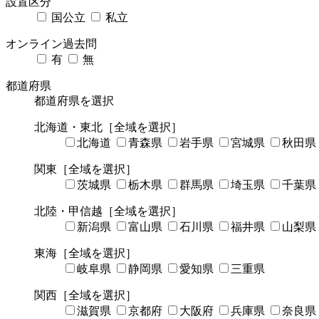
設置区分
国公立
私立
オンライン過去問
有
無
都道府県
都道府県を選択
北海道・東北
［全域を選択］
北海道
青森県
岩手県
宮城県
秋田県
関東
［全域を選択］
茨城県
栃木県
群馬県
埼玉県
千葉県
北陸・甲信越
［全域を選択］
新潟県
富山県
石川県
福井県
山梨県
東海
［全域を選択］
岐阜県
静岡県
愛知県
三重県
関西
［全域を選択］
滋賀県
京都府
大阪府
兵庫県
奈良県