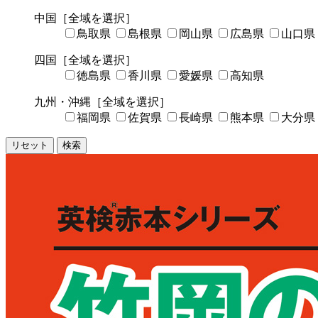
中国
［全域を選択］
鳥取県
島根県
岡山県
広島県
山口県
四国
［全域を選択］
徳島県
香川県
愛媛県
高知県
九州・沖縄
［全域を選択］
福岡県
佐賀県
長崎県
熊本県
大分県
リセット
検索