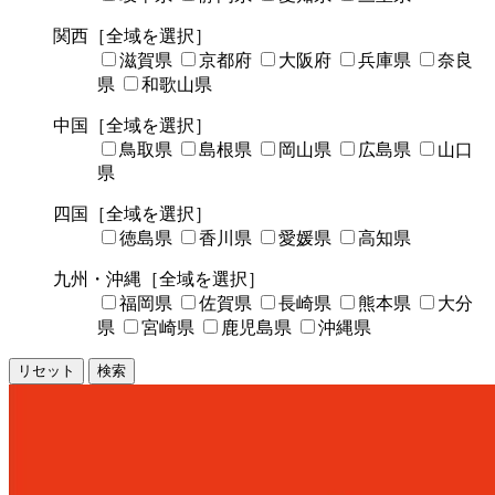
関西
［全域を選択］
滋賀県
京都府
大阪府
兵庫県
奈良
県
和歌山県
中国
［全域を選択］
鳥取県
島根県
岡山県
広島県
山口
県
四国
［全域を選択］
徳島県
香川県
愛媛県
高知県
九州・沖縄
［全域を選択］
福岡県
佐賀県
長崎県
熊本県
大分
県
宮崎県
鹿児島県
沖縄県
リセット
検索