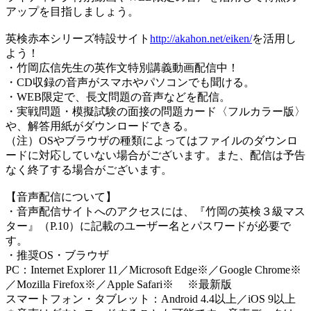
アップを目指しましょう。
英検赤本シリーズ特設サイト
http://akahon.net/eiken/
を活用し
よう！
・竹岡広信先生の英作文特別講義動画配信中！
・CD収録の音声がスマホやパソコンでも聞ける。
・WEB限定で、長文問題の音声などを配信。
・実戦問題・模擬試験の面接の問題カード〈フルカラー版〉
や、解答用紙がダウンロードできる。
（注）OSやブラウザの種類によってはファイルのダウンロ
ードに対応していない場合がございます。また、配信は予告
なく終了する場合がございます。
【音声配信について】
・音声配信サイトへのアクセスには、『竹岡の英検３級マス
ター』（P.10）に記載のユーザー名とパスワードが必要で
す。
・推奨OS・ブラウザ
PC：Internet Explorer 11／Microsoft Edge※／Google Chrome※
／Mozilla Firefox※／Apple Safari※ ※最新版
スマートフォン・タブレット：Android 4.4以上／iOS 9以上