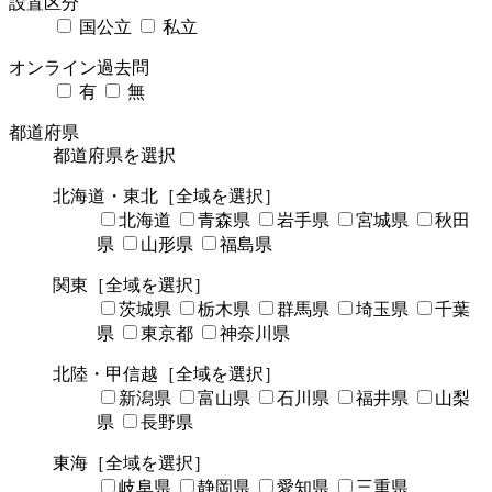
設置区分
国公立
私立
オンライン過去問
有
無
都道府県
都道府県を選択
北海道・東北
［全域を選択］
北海道
青森県
岩手県
宮城県
秋田
県
山形県
福島県
関東
［全域を選択］
茨城県
栃木県
群馬県
埼玉県
千葉
県
東京都
神奈川県
北陸・甲信越
［全域を選択］
新潟県
富山県
石川県
福井県
山梨
県
長野県
東海
［全域を選択］
岐阜県
静岡県
愛知県
三重県