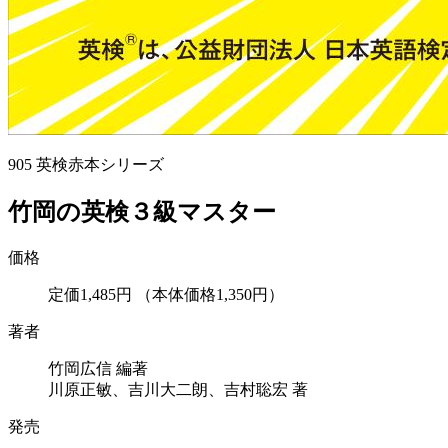
905
英検赤本シリーズ
竹岡の英検３級マスター
価格
定価1,485円
（本体価格1,350円）
著者
竹岡広信 編著
川原正敏、吉川大二朗、吉村聡宏 著
発売