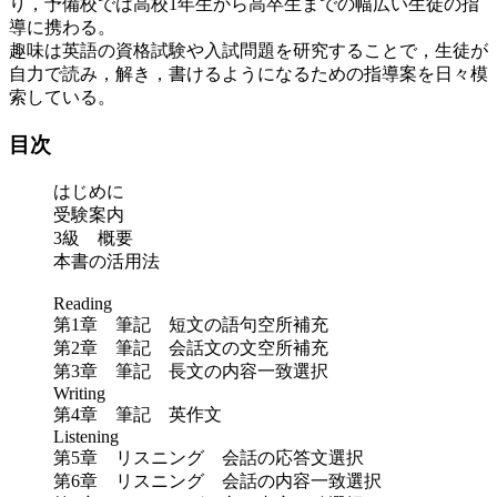
り，予備校では高校1年生から高卒生までの幅広い生徒の指
導に携わる。
趣味は英語の資格試験や入試問題を研究することで，生徒が
自力で読み，解き，書けるようになるための指導案を日々模
索している。
目次
はじめに
受験案内
3級 概要
本書の活用法
Reading
第1章 筆記 短文の語句空所補充
第2章 筆記 会話文の文空所補充
第3章 筆記 長文の内容一致選択
Writing
第4章 筆記 英作文
Listening
第5章 リスニング 会話の応答文選択
第6章 リスニング 会話の内容一致選択