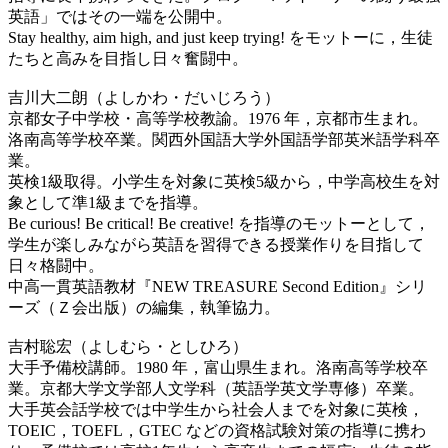
英語」ではその一端を公開中。
Stay healthy, aim high, and just keep trying! をモットーに，生徒
たちと高みを目指し日々奮闘中。
吉川大二朗（よしかわ・だいじろう）
京都女子中学校・高等学校教諭。1976 年，京都市生まれ。
洛南高等学校卒業。関西外国語大学外国語学部英米語学科卒
業。
英検1級取得。小学生を対象に英検5級から，中学高校生を対
象として準1級までを指導。
Be curious! Be critical! Be creative! を指導のモットーとして，
学生が楽しみながら英語を習得できる授業作りを目指して
日々格闘中。
中高一貫英語教材『NEW TREASURE Second Edition』シリ
ーズ（Ｚ会出版）の編集，執筆協力。
吉村聡宏（よしむら・としひろ）
大手予備校講師。1980 年，富山県生まれ。洛南高等学校卒
業。京都大学文学部人文学科（英語学英文学専修）卒業。
大手英会話学校では中学生から社会人までを対象に英検，
TOEIC，TOEFL，GTEC などの資格試験対策の指導に携わ