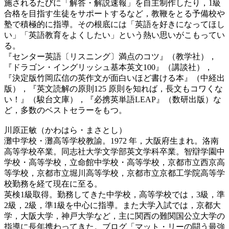
施されるたびに「解答・解説速報」を自主制作したり，1級
合格を目指す生徒をサポートするなど，教鞭をとる予備校や
塾で積極的に指導。その根底には「英語を好きになってほし
い」「英語教育をよくしたい」という熱い思いがこもってい
る。
『センター英語〔リスニング〕満点のコツ』（教学社），
『ドラゴン・イングリッシュ基本英文100』（講談社），
『決定版竹岡広信の英作文が面白いほど書ける本』（中経出
版），『英文読解の原則125 原則を知れば，長文もコワくな
い！』（駿台文庫），『必携英単語LEAP』（数研出版）な
ど，多数のベストセラーをもつ。
川原正敏（かわはら・まさとし）
灘中学校・灘高等学校教諭。1972 年，大阪府生まれ。洛南
高等学校卒業。同志社大学文学部英文学科卒業。智辯学園中
学校・高等学校，立命館中学校・高等学校，京都市立西京高
等学校，京都市立堀川高等学校，京都市立京都工学院高等学
校勤務を経て現在に至る。
英検1級取得。勤務してきた中学校，高等学校では，3級，準
2級，2級，準1級を中心に指導。また大学入試では，京都大
学，大阪大学，神戸大学など，主に関西の難関国公立大学の
指導に長年携わってきた。ブログ「マット・リーの闘う最強