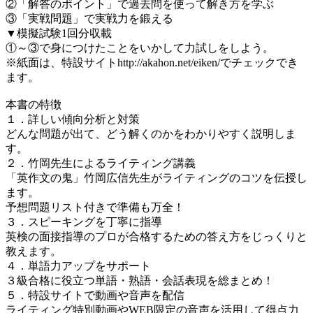
②「解答のポイント」で過去問を使って解き方を学ぶ
③「実戦問題」で実戦力を鍛える
▼模擬試験1回分収載
①～③で身につけたことをいかして力試しをしよう。
※紙面は、特設サイトhttp://akahon.net/eiken/でチェックでき
ます。
本書の特徴
１．詳しい傾向分析と対策
どんな問題が出て、どう解くのかをわかりやすく説明しま
す。
２．竹岡先生によるライティング講義
「英作文の鬼」竹岡広信先生がライティングのコツを伝授し
ます。
予想問題リスト付きで準備も万全！
３．スピーキングを丁寧に指導
英検の面接指導のプロが合格するための答え方をじっくりと
教えます。
４．単語力アップをサポート
３級合格に役立つ単語・熟語・会話表現を総まとめ！
５．特設サイトで動画や音声を配信
ライティング特別動画やWEB限定の音声を活用して得点力