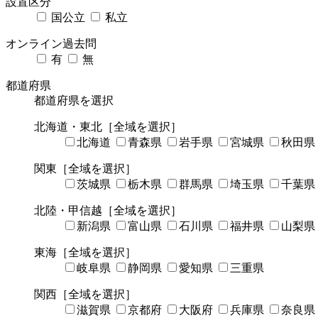
設置区分
国公立
私立
オンライン過去問
有
無
都道府県
都道府県を選択
北海道・東北
［全域を選択］
北海道
青森県
岩手県
宮城県
秋田県
関東
［全域を選択］
茨城県
栃木県
群馬県
埼玉県
千葉県
北陸・甲信越
［全域を選択］
新潟県
富山県
石川県
福井県
山梨県
東海
［全域を選択］
岐阜県
静岡県
愛知県
三重県
関西
［全域を選択］
滋賀県
京都府
大阪府
兵庫県
奈良県