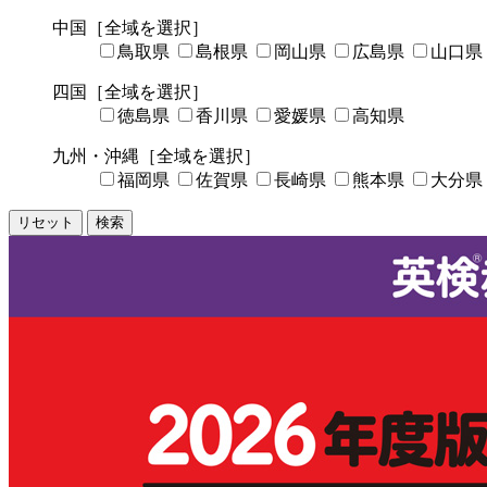
中国
［全域を選択］
鳥取県
島根県
岡山県
広島県
山口県
四国
［全域を選択］
徳島県
香川県
愛媛県
高知県
九州・沖縄
［全域を選択］
福岡県
佐賀県
長崎県
熊本県
大分県
リセット
検索