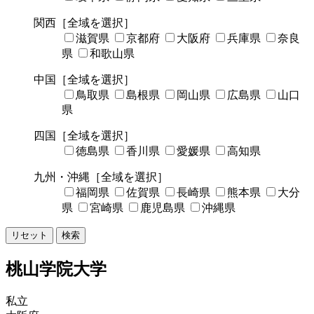
関西
［全域を選択］
滋賀県
京都府
大阪府
兵庫県
奈良
県
和歌山県
中国
［全域を選択］
鳥取県
島根県
岡山県
広島県
山口
県
四国
［全域を選択］
徳島県
香川県
愛媛県
高知県
九州・沖縄
［全域を選択］
福岡県
佐賀県
長崎県
熊本県
大分
県
宮崎県
鹿児島県
沖縄県
リセット
検索
桃山学院大学
私立