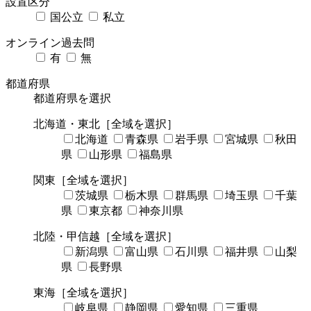
設置区分
国公立
私立
オンライン過去問
有
無
都道府県
都道府県を選択
北海道・東北
［全域を選択］
北海道
青森県
岩手県
宮城県
秋田
県
山形県
福島県
関東
［全域を選択］
茨城県
栃木県
群馬県
埼玉県
千葉
県
東京都
神奈川県
北陸・甲信越
［全域を選択］
新潟県
富山県
石川県
福井県
山梨
県
長野県
東海
［全域を選択］
岐阜県
静岡県
愛知県
三重県