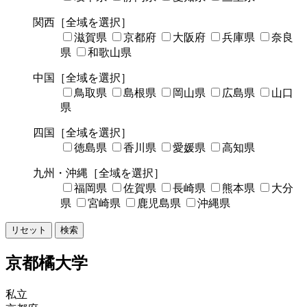
関西
［全域を選択］
滋賀県
京都府
大阪府
兵庫県
奈良
県
和歌山県
中国
［全域を選択］
鳥取県
島根県
岡山県
広島県
山口
県
四国
［全域を選択］
徳島県
香川県
愛媛県
高知県
九州・沖縄
［全域を選択］
福岡県
佐賀県
長崎県
熊本県
大分
県
宮崎県
鹿児島県
沖縄県
リセット
検索
京都橘大学
私立