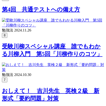
第4回 共通テストへの備え方
勉強法
2024.11.26
8
受験川柳スペシャル講座 誰でもわか
る川柳入門 第5回「川柳作りのコツ」
勉強法
2024.10.30
7
おしえて！ 吉川先生 英検２級 新
形式「要約問題」対策