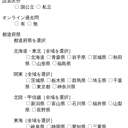
設置区分
国公立
私立
オンライン過去問
有
無
都道府県
都道府県を選択
北海道・東北
［全域を選択］
北海道
青森県
岩手県
宮城県
秋田
県
山形県
福島県
関東
［全域を選択］
茨城県
栃木県
群馬県
埼玉県
千葉
県
東京都
神奈川県
北陸・甲信越
［全域を選択］
新潟県
富山県
石川県
福井県
山梨
県
長野県
東海
［全域を選択］
岐阜県
静岡県
愛知県
三重県