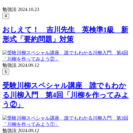
勉強法
2024.10.23
4
おしえて！ 吉川先生 英検準1級 新
形式「要約問題」対策
勉強法
2024.09.12
5
受験川柳スペシャル講座 誰でもわか
る川柳入門 第4回「川柳を作ってみよ
う②」
勉強法
2024.09.12