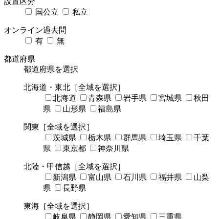
設置区分
国公立
私立
オンライン過去問
有
無
都道府県
都道府県を選択
北海道・東北
［全域を選択］
北海道
青森県
岩手県
宮城県
秋田
県
山形県
福島県
関東
［全域を選択］
茨城県
栃木県
群馬県
埼玉県
千葉
県
東京都
神奈川県
北陸・甲信越
［全域を選択］
新潟県
富山県
石川県
福井県
山梨
県
長野県
東海
［全域を選択］
岐阜県
静岡県
愛知県
三重県