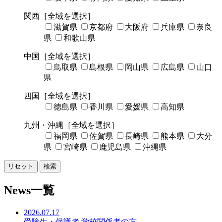
関西
［全域を選択］
滋賀県
京都府
大阪府
兵庫県
奈良
県
和歌山県
中国
［全域を選択］
鳥取県
島根県
岡山県
広島県
山口
県
四国
［全域を選択］
徳島県
香川県
愛媛県
高知県
九州・沖縄
［全域を選択］
福岡県
佐賀県
長崎県
熊本県
大分
県
宮崎県
鹿児島県
沖縄県
リセット
検索
News一覧
2026.07.17
受験生・保護者
学校関係者の方