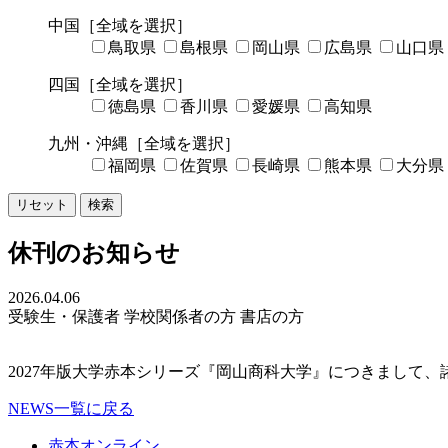
中国
［全域を選択］
鳥取県
島根県
岡山県
広島県
山口県
四国
［全域を選択］
徳島県
香川県
愛媛県
高知県
九州・沖縄
［全域を選択］
福岡県
佐賀県
長崎県
熊本県
大分県
リセット
検索
休刊のお知らせ
2026.04.06
受験生・保護者
学校関係者の方
書店の方
2027年版大学赤本シリーズ『岡山商科大学』につきまして
NEWS一覧に戻る
赤本オンライン