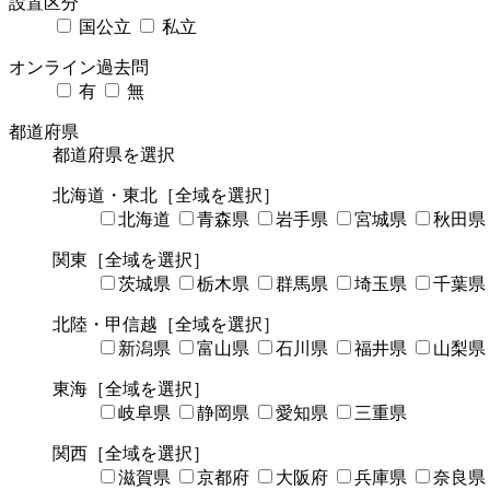
設置区分
国公立
私立
オンライン過去問
有
無
都道府県
都道府県を選択
北海道・東北
［全域を選択］
北海道
青森県
岩手県
宮城県
秋田県
関東
［全域を選択］
茨城県
栃木県
群馬県
埼玉県
千葉県
北陸・甲信越
［全域を選択］
新潟県
富山県
石川県
福井県
山梨県
東海
［全域を選択］
岐阜県
静岡県
愛知県
三重県
関西
［全域を選択］
滋賀県
京都府
大阪府
兵庫県
奈良県