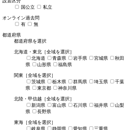
設置区分
国公立
私立
オンライン過去問
有
無
都道府県
都道府県を選択
北海道・東北
［全域を選択］
北海道
青森県
岩手県
宮城県
秋田
県
山形県
福島県
関東
［全域を選択］
茨城県
栃木県
群馬県
埼玉県
千葉
県
東京都
神奈川県
北陸・甲信越
［全域を選択］
新潟県
富山県
石川県
福井県
山梨
県
長野県
東海
［全域を選択］
岐阜県
静岡県
愛知県
三重県