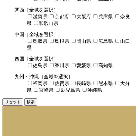
関西
［全域を選択］
滋賀県
京都府
大阪府
兵庫県
奈良
県
和歌山県
中国
［全域を選択］
鳥取県
島根県
岡山県
広島県
山口
県
四国
［全域を選択］
徳島県
香川県
愛媛県
高知県
九州・沖縄
［全域を選択］
福岡県
佐賀県
長崎県
熊本県
大分
県
宮崎県
鹿児島県
沖縄県
リセット
検索