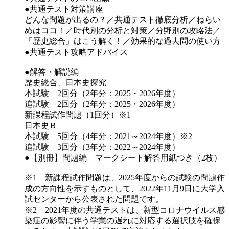
●共通テスト対策講座
どんな問題が出るの？／共通テスト徹底分析／ねらい
めはココ！／時代別の分析と対策／分野別の攻略法／
「歴史総合」はこう解く！／効果的な過去問の使い方
●共通テスト攻略アドバイス
●解答・解説編
歴史総合、日本史探究
本試験 2回分（2年分：2025・2026年度）
追試験 2回分（2年分：2025・2026年度）
新課程試作問題（1回分）※1
日本史Ｂ
本試験 5回分（4年分：2021～2024年度）※2
追試験 3回分（3年分：2022～2024年度）
●【別冊】問題編 マークシート解答用紙つき（2枚）
※1 新課程試作問題は、2025年度からの試験の問題作
成の方向性を示すものとして、2022年11月9日に大学入
試センターから公表された問題です。
※2 2021年度の共通テストは、新型コロナウイルス感
染症の影響に伴う学業の遅れに対応する選択肢を確保