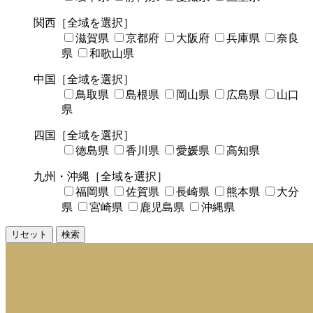
関西
［全域を選択］
滋賀県
京都府
大阪府
兵庫県
奈良
県
和歌山県
中国
［全域を選択］
鳥取県
島根県
岡山県
広島県
山口
県
四国
［全域を選択］
徳島県
香川県
愛媛県
高知県
九州・沖縄
［全域を選択］
福岡県
佐賀県
長崎県
熊本県
大分
県
宮崎県
鹿児島県
沖縄県
リセット
検索