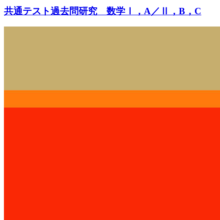
共通テスト過去問研究 数学Ⅰ，A／Ⅱ，B，C