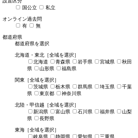
設置区分
国公立
私立
オンライン過去問
有
無
都道府県
都道府県を選択
北海道・東北
［全域を選択］
北海道
青森県
岩手県
宮城県
秋田
県
山形県
福島県
関東
［全域を選択］
茨城県
栃木県
群馬県
埼玉県
千葉
県
東京都
神奈川県
北陸・甲信越
［全域を選択］
新潟県
富山県
石川県
福井県
山梨
県
長野県
東海
［全域を選択］
岐阜県
静岡県
愛知県
三重県