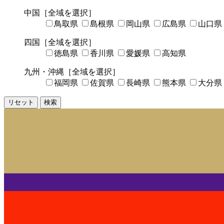
中国
［全域を選択］
鳥取県
島根県
岡山県
広島県
山口県
四国
［全域を選択］
徳島県
香川県
愛媛県
高知県
九州・沖縄
［全域を選択］
福岡県
佐賀県
長崎県
熊本県
大分県
リセット
検索