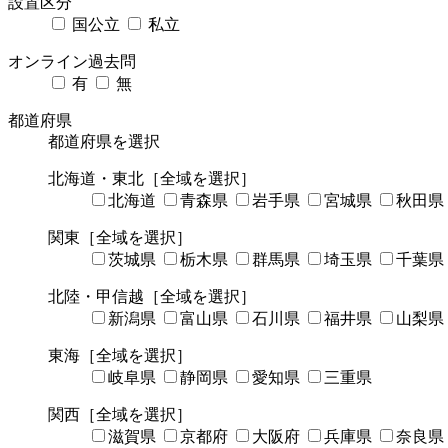
設置区分
国公立
私立
オンライン過去問
有
無
都道府県
都道府県を選択
北海道・東北
［全域を選択］
北海道
青森県
岩手県
宮城県
秋田県
関東
［全域を選択］
茨城県
栃木県
群馬県
埼玉県
千葉県
北陸・甲信越
［全域を選択］
新潟県
富山県
石川県
福井県
山梨県
東海
［全域を選択］
岐阜県
静岡県
愛知県
三重県
関西
［全域を選択］
滋賀県
京都府
大阪府
兵庫県
奈良県