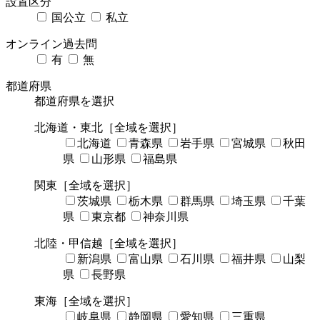
設置区分
国公立
私立
オンライン過去問
有
無
都道府県
都道府県を選択
北海道・東北
［全域を選択］
北海道
青森県
岩手県
宮城県
秋田
県
山形県
福島県
関東
［全域を選択］
茨城県
栃木県
群馬県
埼玉県
千葉
県
東京都
神奈川県
北陸・甲信越
［全域を選択］
新潟県
富山県
石川県
福井県
山梨
県
長野県
東海
［全域を選択］
岐阜県
静岡県
愛知県
三重県