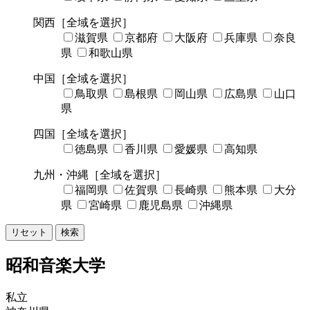
関西
［全域を選択］
滋賀県
京都府
大阪府
兵庫県
奈良
県
和歌山県
中国
［全域を選択］
鳥取県
島根県
岡山県
広島県
山口
県
四国
［全域を選択］
徳島県
香川県
愛媛県
高知県
九州・沖縄
［全域を選択］
福岡県
佐賀県
長崎県
熊本県
大分
県
宮崎県
鹿児島県
沖縄県
リセット
検索
昭和音楽大学
私立