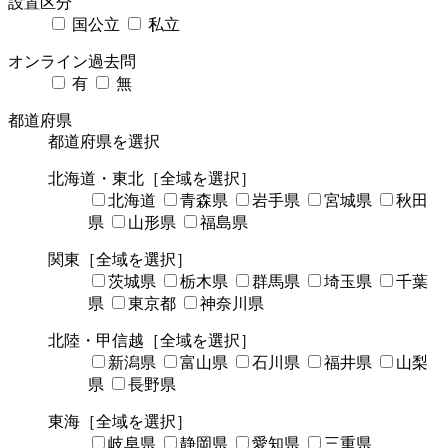
設置区分
国公立
私立
オンライン過去問
有
無
都道府県
都道府県を選択
北海道・東北
［全域を選択］
北海道
青森県
岩手県
宮城県
秋田
県
山形県
福島県
関東
［全域を選択］
茨城県
栃木県
群馬県
埼玉県
千葉
県
東京都
神奈川県
北陸・甲信越
［全域を選択］
新潟県
富山県
石川県
福井県
山梨
県
長野県
東海
［全域を選択］
岐阜県
静岡県
愛知県
三重県