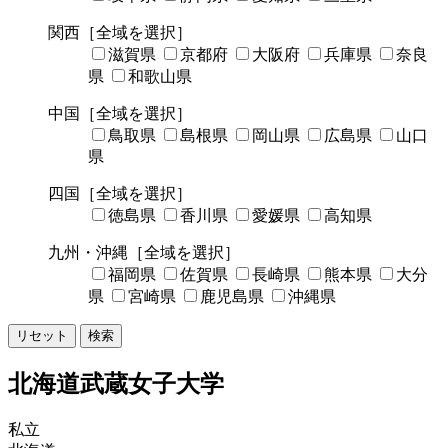
関西
［全域を選択］
滋賀県
京都府
大阪府
兵庫県
奈良
県
和歌山県
中国
［全域を選択］
鳥取県
島根県
岡山県
広島県
山口
県
四国
［全域を選択］
徳島県
香川県
愛媛県
高知県
九州・沖縄
［全域を選択］
福岡県
佐賀県
長崎県
熊本県
大分
県
宮崎県
鹿児島県
沖縄県
リセット
検索
北海道武蔵女子大学
私立