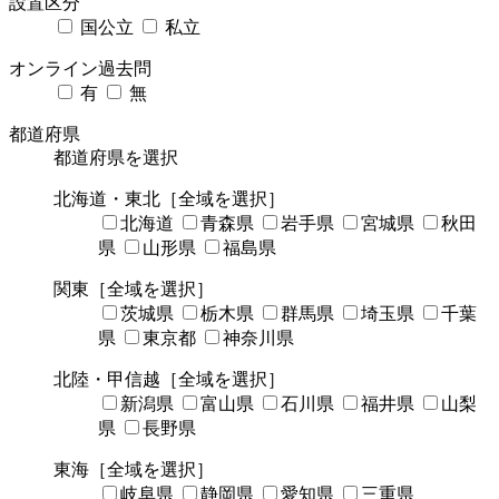
設置区分
国公立
私立
オンライン過去問
有
無
都道府県
都道府県を選択
北海道・東北
［全域を選択］
北海道
青森県
岩手県
宮城県
秋田
県
山形県
福島県
関東
［全域を選択］
茨城県
栃木県
群馬県
埼玉県
千葉
県
東京都
神奈川県
北陸・甲信越
［全域を選択］
新潟県
富山県
石川県
福井県
山梨
県
長野県
東海
［全域を選択］
岐阜県
静岡県
愛知県
三重県