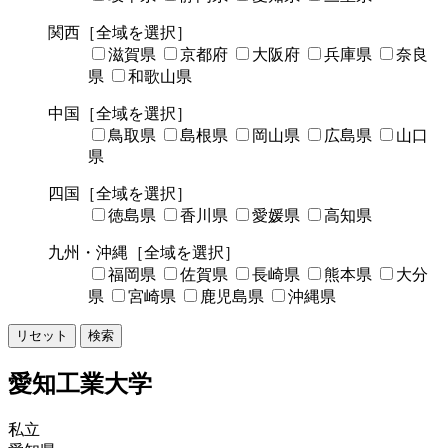
関西
［全域を選択］
滋賀県
京都府
大阪府
兵庫県
奈良
県
和歌山県
中国
［全域を選択］
鳥取県
島根県
岡山県
広島県
山口
県
四国
［全域を選択］
徳島県
香川県
愛媛県
高知県
九州・沖縄
［全域を選択］
福岡県
佐賀県
長崎県
熊本県
大分
県
宮崎県
鹿児島県
沖縄県
リセット
検索
愛知工業大学
私立