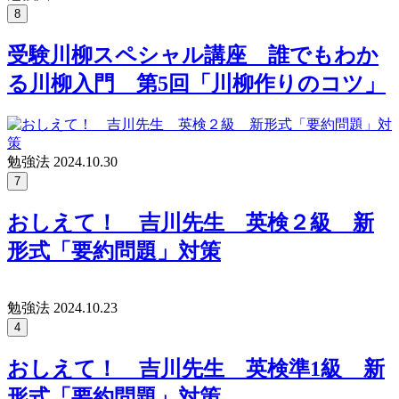
8
受験川柳スペシャル講座 誰でもわか
る川柳入門 第5回「川柳作りのコツ」
勉強法
2024.10.30
7
おしえて！ 吉川先生 英検２級 新
形式「要約問題」対策
勉強法
2024.10.23
4
おしえて！ 吉川先生 英検準1級 新
形式「要約問題」対策