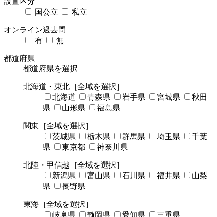
設置区分
国公立
私立
オンライン過去問
有
無
都道府県
都道府県を選択
北海道・東北
［全域を選択］
北海道
青森県
岩手県
宮城県
秋田
県
山形県
福島県
関東
［全域を選択］
茨城県
栃木県
群馬県
埼玉県
千葉
県
東京都
神奈川県
北陸・甲信越
［全域を選択］
新潟県
富山県
石川県
福井県
山梨
県
長野県
東海
［全域を選択］
岐阜県
静岡県
愛知県
三重県