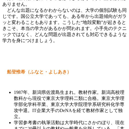
ありません。
どんな出題になるかわからないのは、大学の個別試験も同
じです。国公立大学であっても、ある年から出題傾向がガラ
ッと変わることもあります。こうした“地殻変動”が起きると
きこそ、本当の学力があるかが問われます。小手先のテクニ
ックではなく、どんな問題が出題されても対応できるような
学力を身につけましょう。
船登惟希（ふなと・よしあき）
1987年、新潟県佐渡島生まれ。教材作家。新潟高校理
数科から現役で東京大学理科二類に合格。東京大学理
学部化学科卒業、東京大学大学院理学系研究科化学専
攻中退。IT企業大手のDeNAを経て教材作家として独
立。
学習参考書の執筆活動は大学時代にさかのぼり、現在
までに20冊以上の教材や一般書を出版している。「本