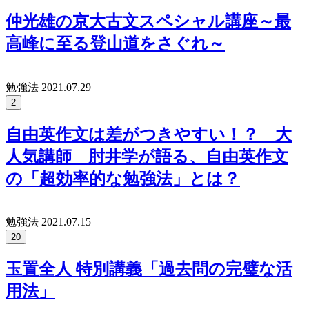
仲光雄の京大古文スペシャル講座～最
高峰に至る登山道をさぐれ～
勉強法
2021.07.29
2
自由英作文は差がつきやすい！？ 大
人気講師 肘井学が語る、自由英作文
の「超効率的な勉強法」とは？
勉強法
2021.07.15
20
玉置全人 特別講義「過去問の完璧な活
用法」