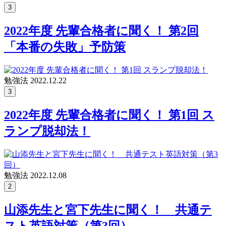
3
2022年度 先輩合格者に聞く！ 第2回
「本番の失敗」予防策
勉強法
2022.12.22
3
2022年度 先輩合格者に聞く！ 第1回 ス
ランプ脱却法！
勉強法
2022.12.08
2
山添先生と宮下先生に聞く！ 共通テ
スト英語対策（第3回）