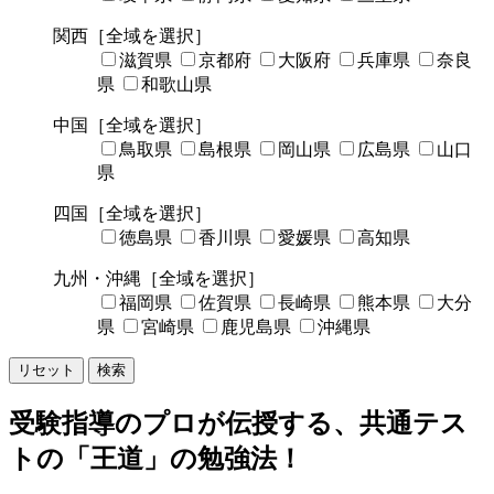
関西
［全域を選択］
滋賀県
京都府
大阪府
兵庫県
奈良
県
和歌山県
中国
［全域を選択］
鳥取県
島根県
岡山県
広島県
山口
県
四国
［全域を選択］
徳島県
香川県
愛媛県
高知県
九州・沖縄
［全域を選択］
福岡県
佐賀県
長崎県
熊本県
大分
県
宮崎県
鹿児島県
沖縄県
リセット
検索
受験指導のプロが伝授する、共通テス
トの「王道」の勉強法！