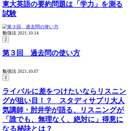
東大英語の要約問題は「学力」を測る
試験
勉強法
2021.10.14
2
第３回 過去問の使い方
勉強法
2021.10.07
2
ライバルに差をつけたいならリスニン
グが狙い目！？ スタディサプリ大人
気講師・肘井学が語る、リスニングが
「誰でも、無理なく、絶対に」得意に
なる秘訣とは？