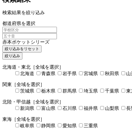
検索結果を絞り込み
都道府県を選択
赤本ポケットシリーズ
絞り込みをリセット
絞り込み
北海道・東北
［全域を選択］
北海道
青森県
岩手県
宮城県
秋田県
山
関東
［全域を選択］
茨城県
栃木県
群馬県
埼玉県
千葉県
東
北陸・甲信越
［全域を選択］
新潟県
富山県
石川県
福井県
山梨県
長
東海
［全域を選択］
岐阜県
静岡県
愛知県
三重県