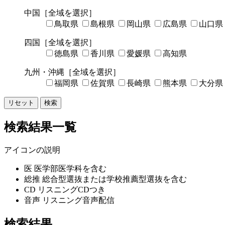
中国
［全域を選択］
鳥取県
島根県
岡山県
広島県
山口県
四国
［全域を選択］
徳島県
香川県
愛媛県
高知県
九州・沖縄
［全域を選択］
福岡県
佐賀県
長崎県
熊本県
大分県
リセット
検索
検索結果一覧
アイコンの説明
医
医学部医学科を含む
総推
総合型選抜または学校推薦型選抜を含む
CD
リスニングCDつき
音声
リスニング音声配信
検索結果