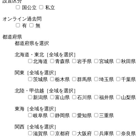
設置区分
国公立
私立
オンライン過去問
有
無
都道府県
都道府県を選択
北海道・東北
［全域を選択］
北海道
青森県
岩手県
宮城県
秋田県
関東
［全域を選択］
茨城県
栃木県
群馬県
埼玉県
千葉県
北陸・甲信越
［全域を選択］
新潟県
富山県
石川県
福井県
山梨県
東海
［全域を選択］
岐阜県
静岡県
愛知県
三重県
関西
［全域を選択］
滋賀県
京都府
大阪府
兵庫県
奈良県