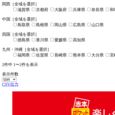
関西
［全域を選択］
滋賀県
京都府
大阪府
兵庫県
奈良県
和
中国
［全域を選択］
鳥取県
島根県
岡山県
広島県
山口県
四国
［全域を選択］
徳島県
香川県
愛媛県
高知県
九州・沖縄
［全域を選択］
福岡県
佐賀県
長崎県
熊本県
大分県
宮
2
件中
1〜2
件を表示
表示件数
CSV出力