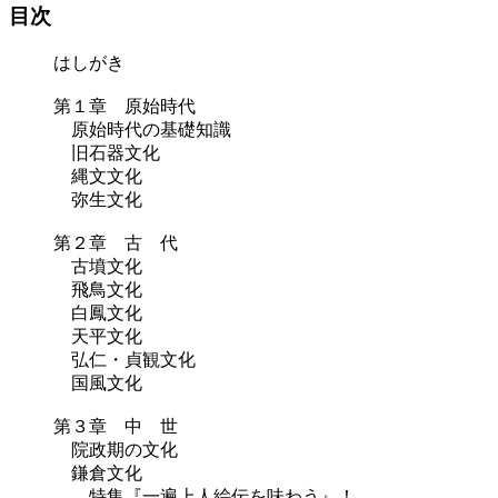
目次
はしがき
第１章 原始時代
原始時代の基礎知識
旧石器文化
縄文文化
弥生文化
第２章 古 代
古墳文化
飛鳥文化
白鳳文化
天平文化
弘仁・貞観文化
国風文化
第３章 中 世
院政期の文化
鎌倉文化
特集『一遍上人絵伝を味わう』！