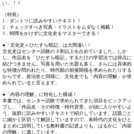
い」！！
（特長）
1．ダントツに読みやすいテキスト！
2．チェックすべき写真・イラストをムダなく掲載！
3．時間をかけずに文化史をマスターできる！
●「文化史＝ひたすら暗記」は大間違い！
文化史はセンター試験の３割以上を占めていました。しか
し、作品名を「ひたすら暗記」するだけの学習法では得点に
結びつきません。写真を用いた出題も多く、さらには具体的
な特徴が問われたり、時代順の前後関係を求められたりする
からです。政治史と同様に、文化史でも「内容の理解」が求
められていると言えます。
●「内容の理解」に特化した構成！
本書では、センター試験で求められてきた項目をピックアッ
プし、「作品名・その特徴・時代背景」が頭に入りやすいよ
う、抜群に読みやすいテキストで紹介しています。話題ごと
に細かく区切って解説していますので、各時代の文化をひと
まとめに説明している教科書の記述よりも、はるかに「内容
の理解」に適しています。