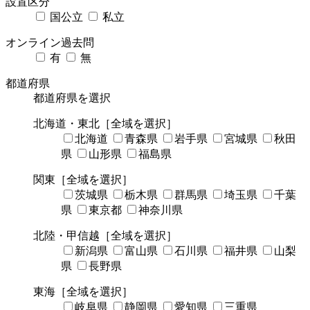
設置区分
国公立
私立
オンライン過去問
有
無
都道府県
都道府県を選択
北海道・東北
［全域を選択］
北海道
青森県
岩手県
宮城県
秋田
県
山形県
福島県
関東
［全域を選択］
茨城県
栃木県
群馬県
埼玉県
千葉
県
東京都
神奈川県
北陸・甲信越
［全域を選択］
新潟県
富山県
石川県
福井県
山梨
県
長野県
東海
［全域を選択］
岐阜県
静岡県
愛知県
三重県