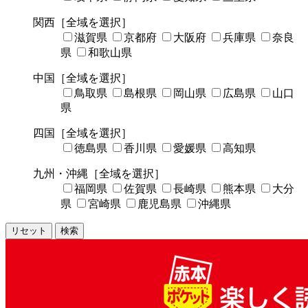
関西
［全域を選択］
滋賀県
京都府
大阪府
兵庫県
奈良
県
和歌山県
中国
［全域を選択］
鳥取県
島根県
岡山県
広島県
山口
県
四国
［全域を選択］
徳島県
香川県
愛媛県
高知県
九州・沖縄
［全域を選択］
福岡県
佐賀県
長崎県
熊本県
大分
県
宮崎県
鹿児島県
沖縄県
リセット
検索