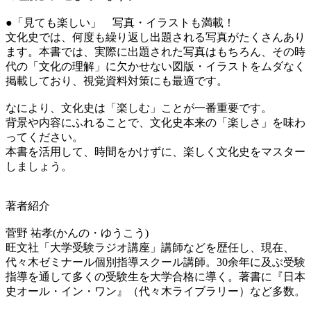
●「見ても楽しい」 写真・イラストも満載！
文化史では、何度も繰り返し出題される写真がたくさんあり
ます。本書では、実際に出題された写真はもちろん、その時
代の「文化の理解」に欠かせない図版・イラストをムダなく
掲載しており、視覚資料対策にも最適です。
なにより、文化史は「楽しむ」ことが一番重要です。
背景や内容にふれることで、文化史本来の「楽しさ」を味わ
ってください。
本書を活用して、時間をかけずに、楽しく文化史をマスター
しましょう。
著者紹介
菅野 祐孝(かんの・ゆうこう)
旺文社「大学受験ラジオ講座」講師などを歴任し、現在、
代々木ゼミナール個別指導スクール講師。30余年に及ぶ受験
指導を通して多くの受験生を大学合格に導く。著書に『日本
史オール・イン・ワン』（代々木ライブラリー）など多数。