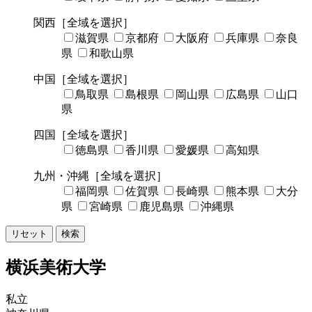
関西
［全域を選択］
滋賀県
京都府
大阪府
兵庫県
奈良
県
和歌山県
中国
［全域を選択］
鳥取県
島根県
岡山県
広島県
山口
県
四国
［全域を選択］
徳島県
香川県
愛媛県
高知県
九州・沖縄
［全域を選択］
福岡県
佐賀県
長崎県
熊本県
大分
県
宮崎県
鹿児島県
沖縄県
リセット
検索
横浜美術大学
私立