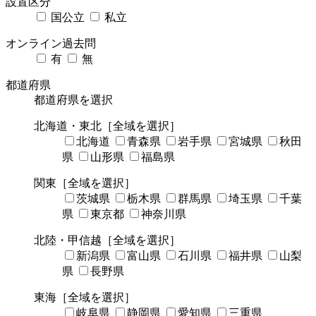
設置区分
国公立
私立
オンライン過去問
有
無
都道府県
都道府県を選択
北海道・東北
［全域を選択］
北海道
青森県
岩手県
宮城県
秋田
県
山形県
福島県
関東
［全域を選択］
茨城県
栃木県
群馬県
埼玉県
千葉
県
東京都
神奈川県
北陸・甲信越
［全域を選択］
新潟県
富山県
石川県
福井県
山梨
県
長野県
東海
［全域を選択］
岐阜県
静岡県
愛知県
三重県