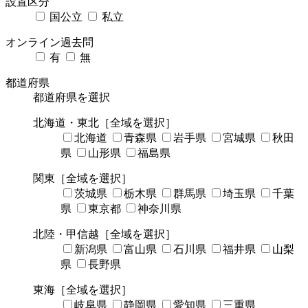
設置区分
国公立
私立
オンライン過去問
有
無
都道府県
都道府県を選択
北海道・東北
［全域を選択］
北海道
青森県
岩手県
宮城県
秋田
県
山形県
福島県
関東
［全域を選択］
茨城県
栃木県
群馬県
埼玉県
千葉
県
東京都
神奈川県
北陸・甲信越
［全域を選択］
新潟県
富山県
石川県
福井県
山梨
県
長野県
東海
［全域を選択］
岐阜県
静岡県
愛知県
三重県