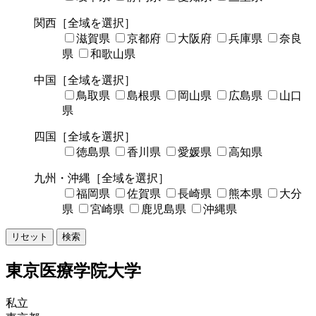
関西
［全域を選択］
滋賀県
京都府
大阪府
兵庫県
奈良
県
和歌山県
中国
［全域を選択］
鳥取県
島根県
岡山県
広島県
山口
県
四国
［全域を選択］
徳島県
香川県
愛媛県
高知県
九州・沖縄
［全域を選択］
福岡県
佐賀県
長崎県
熊本県
大分
県
宮崎県
鹿児島県
沖縄県
リセット
検索
東京医療学院大学
私立