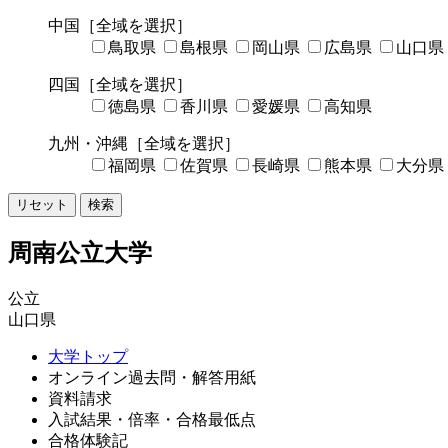
中国
［全域を選択］
鳥取県
島根県
岡山県
広島県
山口県
四国
［全域を選択］
徳島県
香川県
愛媛県
高知県
九州・沖縄
［全域を選択］
福岡県
佐賀県
長崎県
熊本県
大分県
リセット
検索
周南公立大学
公立
山口県
大学トップ
オンライン過去問・解答用紙
資料請求
入試結果・倍率・合格最低点
合格体験記