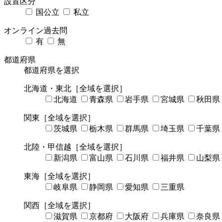
設置区分
国公立
私立
オンライン過去問
有
無
都道府県
都道府県を選択
北海道・東北
［全域を選択］
北海道
青森県
岩手県
宮城県
秋田県
関東
［全域を選択］
茨城県
栃木県
群馬県
埼玉県
千葉県
北陸・甲信越
［全域を選択］
新潟県
富山県
石川県
福井県
山梨県
東海
［全域を選択］
岐阜県
静岡県
愛知県
三重県
関西
［全域を選択］
滋賀県
京都府
大阪府
兵庫県
奈良県