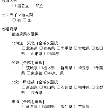
設置区分
国公立
私立
オンライン過去問
有
無
都道府県
都道府県を選択
北海道・東北
［全域を選択］
北海道
青森県
岩手県
宮城県
秋田
県
山形県
福島県
関東
［全域を選択］
茨城県
栃木県
群馬県
埼玉県
千葉
県
東京都
神奈川県
北陸・甲信越
［全域を選択］
新潟県
富山県
石川県
福井県
山梨
県
長野県
東海
［全域を選択］
岐阜県
静岡県
愛知県
三重県