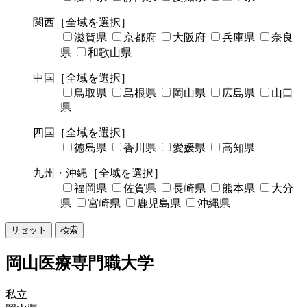
関西
［全域を選択］
滋賀県
京都府
大阪府
兵庫県
奈良
県
和歌山県
中国
［全域を選択］
鳥取県
島根県
岡山県
広島県
山口
県
四国
［全域を選択］
徳島県
香川県
愛媛県
高知県
九州・沖縄
［全域を選択］
福岡県
佐賀県
長崎県
熊本県
大分
県
宮崎県
鹿児島県
沖縄県
リセット
検索
岡山医療専門職大学
私立