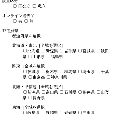
設置区分
国公立
私立
オンライン過去問
有
無
都道府県
都道府県を選択
北海道・東北
［全域を選択］
北海道
青森県
岩手県
宮城県
秋田
県
山形県
福島県
関東
［全域を選択］
茨城県
栃木県
群馬県
埼玉県
千葉
県
東京都
神奈川県
北陸・甲信越
［全域を選択］
新潟県
富山県
石川県
福井県
山梨
県
長野県
東海
［全域を選択］
岐阜県
静岡県
愛知県
三重県