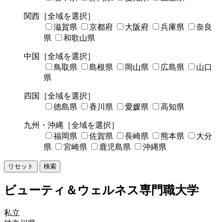
関西
［全域を選択］
滋賀県
京都府
大阪府
兵庫県
奈良
県
和歌山県
中国
［全域を選択］
鳥取県
島根県
岡山県
広島県
山口
県
四国
［全域を選択］
徳島県
香川県
愛媛県
高知県
九州・沖縄
［全域を選択］
福岡県
佐賀県
長崎県
熊本県
大分
県
宮崎県
鹿児島県
沖縄県
リセット
検索
ビューティ＆ウェルネス専門職大学
私立