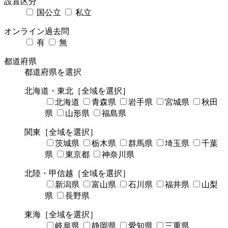
設置区分
国公立
私立
オンライン過去問
有
無
都道府県
都道府県を選択
北海道・東北
［全域を選択］
北海道
青森県
岩手県
宮城県
秋田
県
山形県
福島県
関東
［全域を選択］
茨城県
栃木県
群馬県
埼玉県
千葉
県
東京都
神奈川県
北陸・甲信越
［全域を選択］
新潟県
富山県
石川県
福井県
山梨
県
長野県
東海
［全域を選択］
岐阜県
静岡県
愛知県
三重県