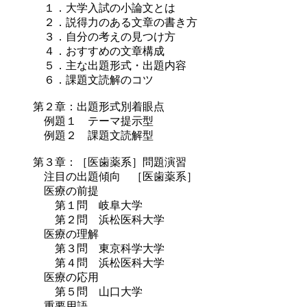
１．大学入試の小論文とは
２．説得力のある文章の書き方
３．自分の考えの見つけ方
４．おすすめの文章構成
５．主な出題形式・出題内容
６．課題文読解のコツ
第２章：出題形式別着眼点
例題１ テーマ提示型
例題２ 課題文読解型
第３章：［医歯薬系］問題演習
注目の出題傾向 ［医歯薬系］
医療の前提
第１問 岐阜大学
第２問 浜松医科大学
医療の理解
第３問 東京科学大学
第４問 浜松医科大学
医療の応用
第５問 山口大学
重要用語