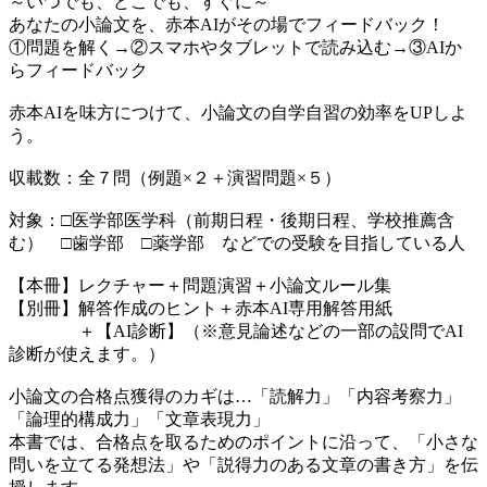
～いつでも、どこでも、すぐに～
あなたの小論文を、赤本AIがその場でフィードバック！
①問題を解く→②スマホやタブレットで読み込む→③AIか
らフィードバック
赤本AIを味方につけて、小論文の自学自習の効率をUPしよ
う。
収載数：全７問（例題×２＋演習問題×５）
対象：□医学部医学科（前期日程・後期日程、学校推薦含
む） □歯学部 □薬学部 などでの受験を目指している人
【本冊】レクチャー＋問題演習＋小論文ルール集
【別冊】解答作成のヒント＋赤本AI専用解答用紙
＋【AI診断】（※意見論述などの一部の設問でAI
診断が使えます。）
小論文の合格点獲得のカギは…「読解力」「内容考察力」
「論理的構成力」「文章表現力」
本書では、合格点を取るためのポイントに沿って、「小さな
問いを立てる発想法」や「説得力のある文章の書き方」を伝