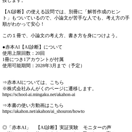
授します。
【AI診断】の使える設問では、別冊に「解答作成のヒン
ト」もついているので、小論文が苦手な人でも、考え方の手
順がわかって安心！
この１冊で、小論文の考え方、書き方を身につけよう。
●赤本AI【AI診断】について
使用上限回数：20回
1冊につき1アカウントが付属
使用可能期間：2028年3月まで（予定）
⇒赤本AIについては、こちら
※株式会社みんがくのページに遷移します。
https://school-ai.mingaku.net/akahon-ai
⇒本書の使い方動画はこちら
https://akahon.net/akahon/ai_shouron/howto
◎「赤本AI」 【AI診断】実証実験 モニターの声