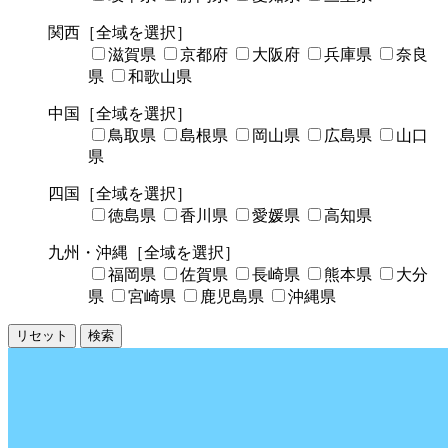
関西
［全域を選択］
滋賀県
京都府
大阪府
兵庫県
奈良
県
和歌山県
中国
［全域を選択］
鳥取県
島根県
岡山県
広島県
山口
県
四国
［全域を選択］
徳島県
香川県
愛媛県
高知県
九州・沖縄
［全域を選択］
福岡県
佐賀県
長崎県
熊本県
大分
県
宮崎県
鹿児島県
沖縄県
リセット
検索