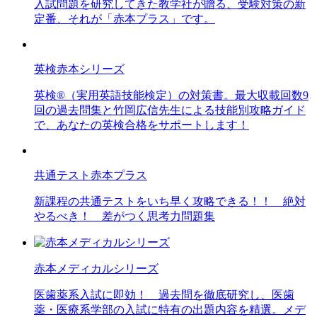
入試問題を研究してきた教学社が贈る、受験対策の新
定番、それが「赤本プラス」です。
英検赤本シリーズ
英検®（実用英語技能検定）の対策書。最大収載回数9
回の過去問集と竹岡広信先生による技能別攻略ガイド
で、あなたの英検合格をサポートします！
共通テスト赤本プラス
新課程の共通テストをいち早く攻略できる！！ 絶対
やるべき！ 差がつく思考力問題集
赤本メディカルシリーズ
医歯薬系入試に即効！ 過去問を徹底研究し、医歯
薬・医療系学部の入試に特有の出題内容を精選。メデ