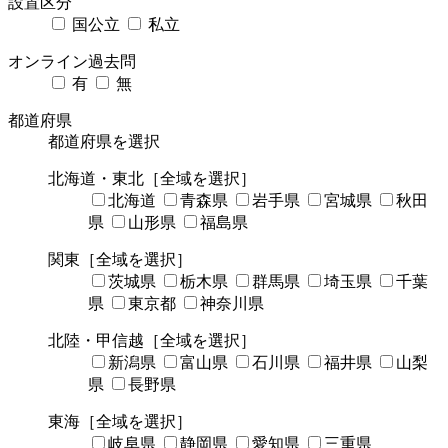
設置区分
国公立
私立
オンライン過去問
有
無
都道府県
都道府県を選択
北海道・東北
［全域を選択］
北海道
青森県
岩手県
宮城県
秋田
県
山形県
福島県
関東
［全域を選択］
茨城県
栃木県
群馬県
埼玉県
千葉
県
東京都
神奈川県
北陸・甲信越
［全域を選択］
新潟県
富山県
石川県
福井県
山梨
県
長野県
東海
［全域を選択］
岐阜県
静岡県
愛知県
三重県