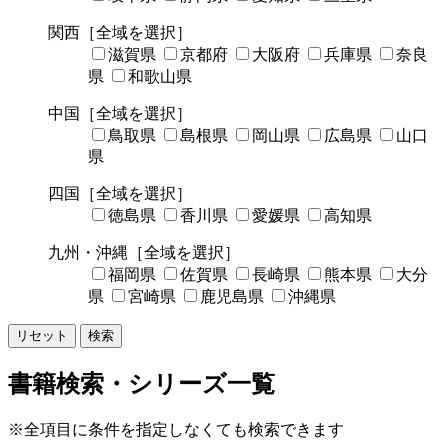
関西
［全域を選択］
滋賀県
京都府
大阪府
兵庫県
奈良
県
和歌山県
中国
［全域を選択］
鳥取県
島根県
岡山県
広島県
山口
県
四国
［全域を選択］
徳島県
香川県
愛媛県
高知県
九州・沖縄
［全域を選択］
福岡県
佐賀県
長崎県
熊本県
大分
県
宮崎県
鹿児島県
沖縄県
リセット
検索
書籍検索・シリーズ一覧
※全項目に条件を指定しなくても検索できます