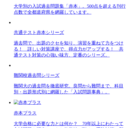
大学別の入試過去問題集「赤本」。500点を超える刊行
点数で全都道府県を網羅しています。
共通テスト赤本シリーズ
過去問で、出題のクセを知り、演習を重ねて力をつけ
る！ 詳しい対策講座で、得点力がアップする！ 共
通テスト対策の心強い味方、定番のシリーズ。
難関校過去問シリーズ
難関大の過去問を徹底研究。良問から難問まで、科目
別・出題形式別に網羅した「入試問題事典」。
赤本プラス
大学合格に必要な力とは何か？ 70年以上にわたって